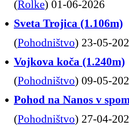
(
Rolke
)
01-06-2026
Sveta Trojica (1.106m)
(
Pohodništvo
)
23-05-20
Vojkova koča (1.240m)
(
Pohodništvo
)
09-05-20
Pohod na Nanos v spom
(
Pohodništvo
)
27-04-20