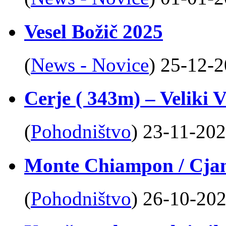
Vesel Božič 2025
(
News - Novice
)
25-12-
Cerje ( 343m) – Veliki 
(
Pohodništvo
)
23-11-20
Monte Chiampon / Cja
(
Pohodništvo
)
26-10-20