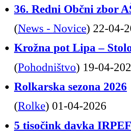
36. Redni Občni zbor 
(
News - Novice
)
22-04-
Krožna pot Lipa – Stolo
(
Pohodništvo
)
19-04-20
Rolkarska sezona 2026
(
Rolke
)
01-04-2026
5 tisočink davka IRPE